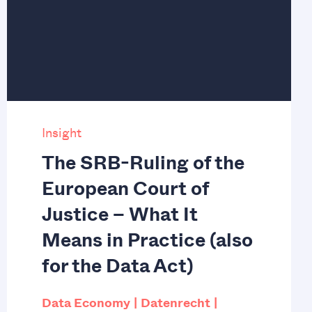
Insight
The SRB-Ruling of the
European Court of
Justice – What It
Means in Practice (also
for the Data Act)
Data Economy
Datenrecht