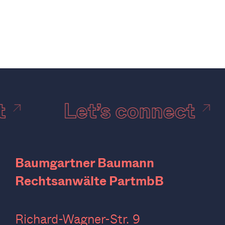
ct
Let’s connect
Baumgartner Baumann
Rechtsanwälte PartmbB
Richard-Wagner-Str. 9