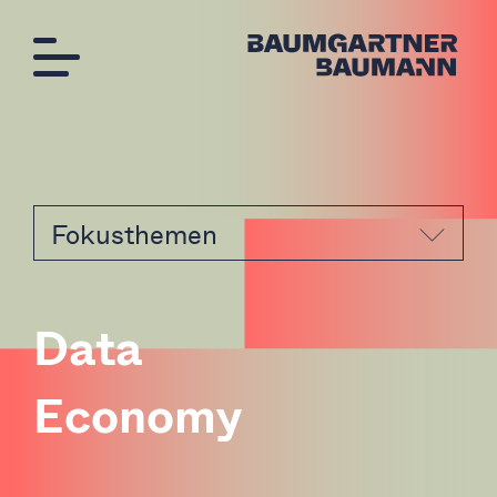
Fokusthemen
D
a
t
a
E
c
o
n
o
m
y