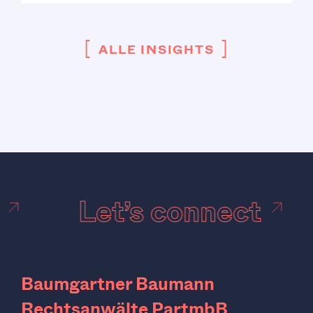
[
]
ALLE INSIGHTS
t
Let’s connect
Baumgartner Baumann
Rechtsanwälte PartmbB