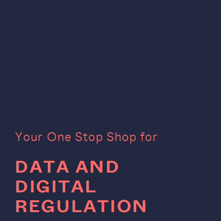
Y
o
u
r
O
n
e
S
t
o
p
S
h
o
p
f
o
r
D
A
T
A
A
N
D
D
I
G
I
T
A
L
R
E
G
U
L
A
T
I
O
N