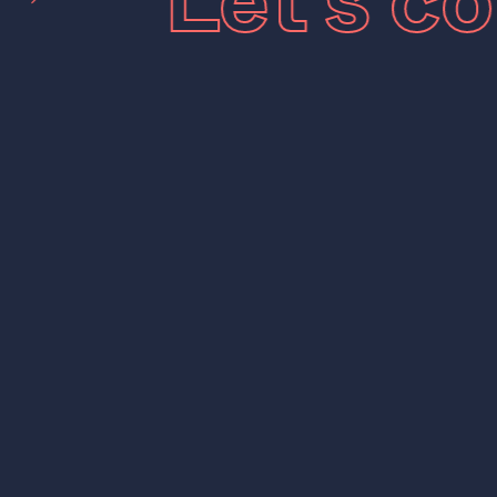
t
Let’s 